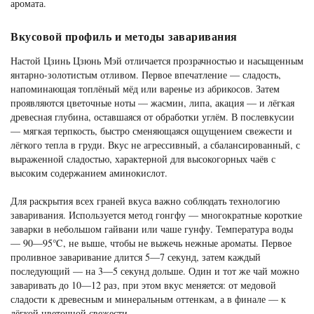
аромата.
Вкусовой профиль и методы заваривания
Настой Цзинь Цзюнь Мэй отличается прозрачностью и насыщенным
янтарно-золотистым отливом. Первое впечатление — сладость,
напоминающая топлёный мёд или варенье из абрикосов. Затем
проявляются цветочные ноты — жасмин, липа, акация — и лёгкая
древесная глубина, оставшаяся от обработки углём. В послевкусии
— мягкая терпкость, быстро сменяющаяся ощущением свежести и
лёгкого тепла в груди. Вкус не агрессивный, а сбалансированный, с
выраженной сладостью, характерной для высокогорных чаёв с
высоким содержанием аминокислот.
Для раскрытия всех граней вкуса важно соблюдать технологию
заваривания. Используется метод гонгфу — многократные короткие
заварки в небольшом гайвани или чаше гунфу. Температура воды
— 90—95℃, не выше, чтобы не выжечь нежные ароматы. Первое
проливное заваривание длится 5—7 секунд, затем каждый
последующий — на 3—5 секунд дольше. Один и тот же чай можно
заваривать до 10—12 раз, при этом вкус меняется: от медовой
сладости к древесным и минеральным оттенкам, а в финале — к
лёгкой цветочной свежести.