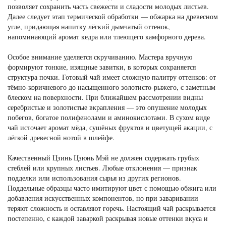
позволяет сохранить часть свежести и сладости молодых листьев.
Далее следует этап термической обработки — обжарка на древесном
угле, придающая напитку лёгкий дымчатый оттенок,
напоминающий аромат кедра или тлеющего камфорного дерева.
Особое внимание уделяется скручиванию. Мастера вручную
формируют тонкие, изящные завитки, в которых сохраняется
структура почки. Готовый чай имеет сложную палитру оттенков: от
тёмно-коричневого до насыщенного золотисто-рыжего, с заметным
блеском на поверхности. При ближайшем рассмотрении видны
серебристые и золотистые вкрапления — это опушение молодых
побегов, богатое полифенолами и аминокислотами. В сухом виде
чай источает аромат мёда, сушёных фруктов и цветущей акации, с
лёгкой древесной нотой в шлейфе.
Качественный Цзинь Цзюнь Мэй не должен содержать грубых
стеблей или крупных листьев. Любые отклонения — признак
подделки или использования сырья из других регионов.
Поддельные образцы часто имитируют цвет с помощью обжига или
добавления искусственных компонентов, но при заваривании
теряют сложность и оставляют горечь. Настоящий чай раскрывается
постепенно, с каждой заваркой раскрывая новые оттенки вкуса и