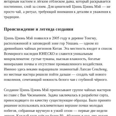
янтарным настоем и лёгким отблеском дыма, который раскрывается
постепенно, слой за слоем. Для ценителей Цзинь Цзюнь Мэй — не
просто чай, а ритуал, требующий внимания к деталям и уважения к
традиции.
Происхождение и легенда создания
Цзинь Цзюнь Мэй появился в 2005 году в деревне Тонгму,
расположенной в заповедной зоне гор Уишань — одном из
древнейших чайных регионов Китая. Эта местность входит в список
Всемирного наследия ЮНЕСКО и славится уникальным
микроклиматом: густые туманы, высокая влажность, богатые
минералами почвы и отсутствие промышленного воздействия.
Именно здесь веками выращивали знаменитый Лапсан Сouchong,
но местные мастера решили пойти дальше — создать чай нового
поколения, сочетающий нежность белого чая с глубиной чёрного.
Создание Цзинь Цзюнь Мэй приписывают группе чайных мастеров
во главе с Ван Чжэньюнем. Задача заключалась в разработке сорта,
превосходящего по качеству существующие образцы. Было принято
решение использовать исключительно верхние почки молодых
побегов, собранные вручную в узкий сезон — первые две недели
апреля. Каждый куст даёт не более 50—60 почек в год, что делает