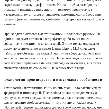
сырьё исключительно дефицитным. Название «Золотые брови»
отсылает к внешнему виду листа — тонкому, изогнутому, с
характерным золотистым опушением, напоминающим бровь коня.
Слово «Цзюнь» означает «достойный», подчёркивая высокий статус
напитка.
Производство остаётся малотоннажным и полностью ручным. На
один килограмм готового чая требуется до 80 тысяч почек,
собранных в течение нескольких дней. Это не только определяет
высокую стоимость, но и делает Цзинь Цзюнь Мэй символом
чайного арт-объекта, где каждый этап — от сбора до скручивания
— требует мастерства и интуиции. За первые годы после создания
сорт получил признание на международных выставках, а сегодня
считается одним из самых ценных чёрных чаёв в мире.
Технология производства и визуальные особенности
Технология изготовления Цзинь Цзюнь Мэй — это баланс между
традицией и инновацией. После сбора почки проходят мягкую
сушку на свежем воздухе, затем помещаются в тёмное помещение
для контролируемой ферментации. В отличие от классических
чёрных чаёв, ферментация здесь длится всего несколько часов, что