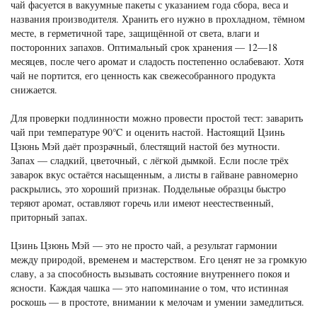
чай фасуется в вакуумные пакеты с указанием года сбора, веса и
названия производителя. Хранить его нужно в прохладном, тёмном
месте, в герметичной таре, защищённой от света, влаги и
посторонних запахов. Оптимальный срок хранения — 12—18
месяцев, после чего аромат и сладость постепенно ослабевают. Хотя
чай не портится, его ценность как свежесобранного продукта
снижается.
Для проверки подлинности можно провести простой тест: заварить
чай при температуре 90℃ и оценить настой. Настоящий Цзинь
Цзюнь Мэй даёт прозрачный, блестящий настой без мутности.
Запах — сладкий, цветочный, с лёгкой дымкой. Если после трёх
заварок вкус остаётся насыщенным, а листы в гайване равномерно
раскрылись, это хороший признак. Поддельные образцы быстро
теряют аромат, оставляют горечь или имеют неестественный,
приторный запах.
Цзинь Цзюнь Мэй — это не просто чай, а результат гармонии
между природой, временем и мастерством. Его ценят не за громкую
славу, а за способность вызывать состояние внутреннего покоя и
ясности. Каждая чашка — это напоминание о том, что истинная
роскошь — в простоте, внимании к мелочам и умении замедлиться.