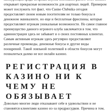
открывает прекрасные возможности для азартных людей. Примером
может послужить тот факт, что Casino Clubnika сегодня
предоставляет своим новым посетителям не только бонусы в
денежном эквиваленте, но еще и бесплатные фриспины, которые
предоставляют игрокам уникальные возможности. Но самое главное
преимущество данного игрового клуба заключается в том, что
администрация здесь не забывает и о своих постоянных клиентах.
Самым активным игрокам здесь регулярно предоставляют
различные промокоды, денежные бонусы и другие виды
поощрений. Такой лояльной политикой в области бонусов могут
похвалиться далеко не все онлайн казино.
РЕГИСТРАЦИЯ В
КАЗИНО НИ К
ЧЕМУ НЕ
ОБЯЗЫВАЕТ
Довольно многие люди отказывают себе в удовольствии и не
становятся клиентами казино из-за предрассудков. Причина в том,