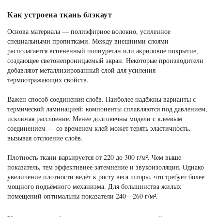
Как устроена ткань блэкаут
Основа материала — полиэфирное волокно, усиленное
специальными пропитками. Между внешними слоями
располагается вспененный полиуретан или акриловое покрытие,
создающее светонепроницаемый экран. Некоторые производители
добавляют металлизированный слой для усиления
термоотражающих свойств.
Важен способ соединения слоёв. Наиболее надёжны варианты с
термической ламинацией: компоненты сплавляются под давлением,
исключая расслоение. Менее долговечны модели с клеевым
соединением — со временем клей может терять эластичность,
вызывая отслоение слоёв.
Плотность ткани варьируется от 220 до 300 г/м². Чем выше
показатель, тем эффективнее затемнение и звукоизоляция. Однако
увеличение плотности ведёт к росту веса шторы, что требует более
мощного подъёмного механизма. Для большинства жилых
помещений оптимальны показатели 240—260 г/м².