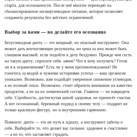
старта, для осознанности. После неё многие переходят на
сбалансированное низкоуглеводное питание, которое позволяет
сохранить результаты без жёстких ограничений.
Выбор за вами — но делайте его осознанно
Безуглеводная диета — это мощный, но опасный инструмент. Она
может дать впечатляющие результаты, но цена за них может быть
слишком высокой, если подойти к делу бездумно. Прежде чем сесть
на такую диету, спросите себя: зачем? Что я хочу получить? Готов
ли я к ограничениям? Есть ли у меня противопоказания? Не
гонитесь за модой и чужими историями успеха — ваш организм
уникален. Возможно, вам подойдёт умеренное снижение углеводов,
а не полный отказ. Возможно, стоит обратить внимание на качество
продуктов, а не на их химический состав. Главное — не навредить
себе. Стройность, достигнутая ценой здоровья, не принесёт счастья.
А вот осознанный, бережный подход к своему телу — подарит не
только красивую фигуру, но и внутреннюю гармонию.
Помните: диета — это не путь к идеалу, а инструмент заботы о
себе. Выбирайте то, что делает вас сильнее, здоровее и счастливее
— а не то, что заставляет страдать.