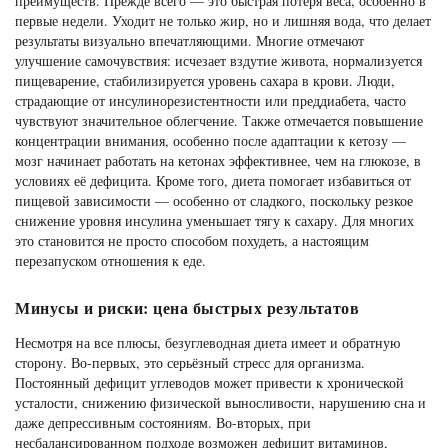
преимуществ. Прежде всего — это быстрая потеря веса, особенно в
первые недели. Уходит не только жир, но и лишняя вода, что делает
результаты визуально впечатляющими. Многие отмечают
улучшение самочувствия: исчезает вздутие живота, нормализуется
пищеварение, стабилизируется уровень сахара в крови. Люди,
страдающие от инсулинорезистентности или преддиабета, часто
чувствуют значительное облегчение. Также отмечается повышение
концентрации внимания, особенно после адаптации к кетозу —
мозг начинает работать на кетонах эффективнее, чем на глюкозе, в
условиях её дефицита. Кроме того, диета помогает избавиться от
пищевой зависимости — особенно от сладкого, поскольку резкое
снижение уровня инсулина уменьшает тягу к сахару. Для многих
это становится не просто способом похудеть, а настоящим
перезапуском отношения к еде.
Минусы и риски: цена быстрых результатов
Несмотря на все плюсы, безуглеводная диета имеет и обратную
сторону. Во-первых, это серьёзный стресс для организма.
Постоянный дефицит углеводов может привести к хронической
усталости, снижению физической выносливости, нарушению сна и
даже депрессивным состояниям. Во-вторых, при
несбалансированном подходе возможен дефицит витаминов,