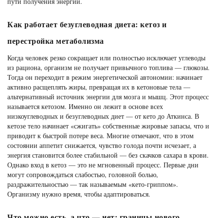
пути получения энергии.
Как работает безуглеводная диета: кетоз и
перестройка метаболизма
Когда человек резко сокращает или полностью исключает углеводы
из рациона, организм не получает привычного топлива — глюкозы.
Тогда он переходит в режим энергетической автономии: начинает
активно расщеплять жиры, превращая их в кетоновые тела —
альтернативный источник энергии для мозга и мышц. Этот процесс
называется кетозом. Именно он лежит в основе всех
низкоуглеводных и безуглеводных диет — от кето до Аткинса. В
кетозе тело начинает «сжигать» собственные жировые запасы, что и
приводит к быстрой потере веса. Многие отмечают, что в этом
состоянии аппетит снижается, чувство голода почти исчезает, а
энергия становится более стабильной — без скачков сахара в крови.
Однако вход в кетоз — это не мгновенный процесс. Первые дни
могут сопровождаться слабостью, головной болью,
раздражительностью — так называемым «кето-гриппом».
Организму нужно время, чтобы адаптироваться.
Что можно есть, а что — нет: границы нового