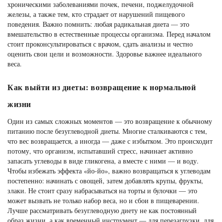
хроническими заболеваниями почек, печени, поджелудочной
железы, а также тем, кто страдает от нарушений пищевого
поведения. Важно помнить: любая радикальная диета — это
вмешательство в естественные процессы организма. Перед началом
стоит проконсультироваться с врачом, сдать анализы и честно
оценить свои цели и возможности. Здоровье важнее идеального
веса.
Как выйти из диеты: возвращение к нормальной
жизни
Один из самых сложных моментов — это возвращение к обычному
питанию после безуглеводной диеты. Многие сталкиваются с тем,
что вес возвращается, а иногда — даже с избытком. Это происходит
потому, что организм, испытавший стресс, начинает активно
запасать углеводы в виде гликогена, а вместе с ними — и воду.
Чтобы избежать эффекта «йо-йо», важно возвращаться к углеводам
постепенно: начинать с овощей, затем добавлять крупы, фрукты,
злаки. Не стоит сразу набрасываться на торты и булочки — это
может вызвать не только набор веса, но и сбои в пищеварении.
Лучше рассматривать безуглеводную диету не как постоянный
образ жизни, а как временный инструмент — для перезагрузки, для