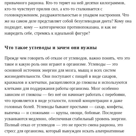
привычного рациона. Кто-то теряет на ней десятки килограммов,
кто-то чувствует прилив сил, а кто-то сталкивается с
головокружением, раздражительностью и упадком настроения. Что
же на самом деле представляет собой безуглеводная диета? Кому она
подходит, кому — категорически противопоказана, и как не
навредить себе, стремясь к идеальной фигуре?
Что такое углеводы и зачем они нужны
Прежде чем говорить об отказе от углеводов, важно понять, что это
такое и какую роль они играют в организме. Углеводы — это
основной источник энергии для мозга, мышц и всех систем
жизнедеятельности. Они поступают с пищей в виде сахаров,
крахмалов и клетчатки, расщепляются до глюкозы и используются
клетками для поддержания работы организма. Мозг особенно
зависим от глюкозы — без неё он начинает работать с перебоями,
что проявляется в виде усталости, плохой концентрации и даже
головных болей. Углеводы бывают простыми — сахар, конфеты,
выпечка — и сложными — крупы, овощи, бобовые. Последние
усваиваются медленно, обеспечивая стабильный уровень энергии.
Полный отказ от углеводов — это не просто смена рациона, это
стресс для организма, который вынужден искать альтернативные