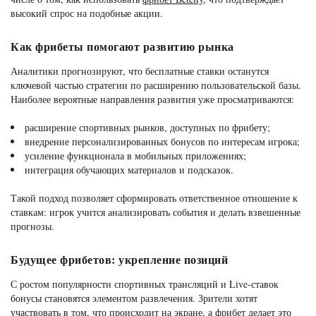
высокий спрос на подобные акции.
Как фрибеты помогают развитию рынка
Аналитики прогнозируют, что бесплатные ставки останутся
ключевой частью стратегии по расширению пользовательской базы.
Наиболее вероятные направления развития уже просматриваются:
расширение спортивных рынков, доступных по фрибету;
внедрение персонализированных бонусов по интересам игрока;
усиление функционала в мобильных приложениях;
интеграция обучающих материалов и подсказок.
Такой подход позволяет сформировать ответственное отношение к
ставкам: игрок учится анализировать события и делать взвешенные
прогнозы.
Будущее фрибетов: укрепление позиций
С ростом популярности спортивных трансляций и Live-ставок
бонусы становятся элементом развлечения. Зрители хотят
участвовать в том, что происходит на экране, а фрибет делает это