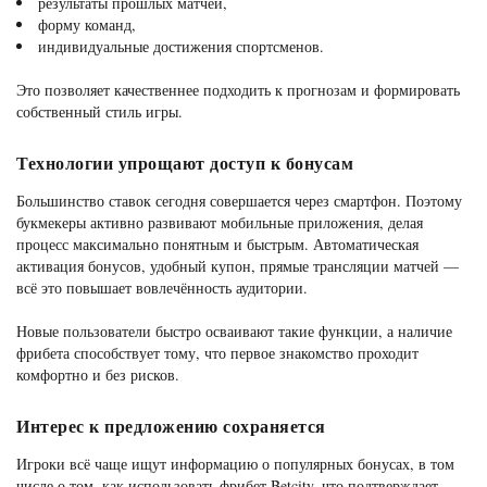
результаты прошлых матчей,
форму команд,
индивидуальные достижения спортсменов.
Это позволяет качественнее подходить к прогнозам и формировать
собственный стиль игры.
Технологии упрощают доступ к бонусам
Большинство ставок сегодня совершается через смартфон. Поэтому
букмекеры активно развивают мобильные приложения, делая
процесс максимально понятным и быстрым. Автоматическая
активация бонусов, удобный купон, прямые трансляции матчей —
всё это повышает вовлечённость аудитории.
Новые пользователи быстро осваивают такие функции, а наличие
фрибета способствует тому, что первое знакомство проходит
комфортно и без рисков.
Интерес к предложению сохраняется
Игроки всё чаще ищут информацию о популярных бонусах, в том
числе о том, как использовать
фрибет Betcity
, что подтверждает