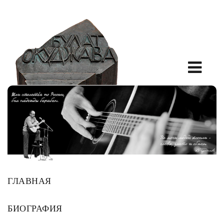
ГЛАВНАЯ
БИОГРАФИЯ