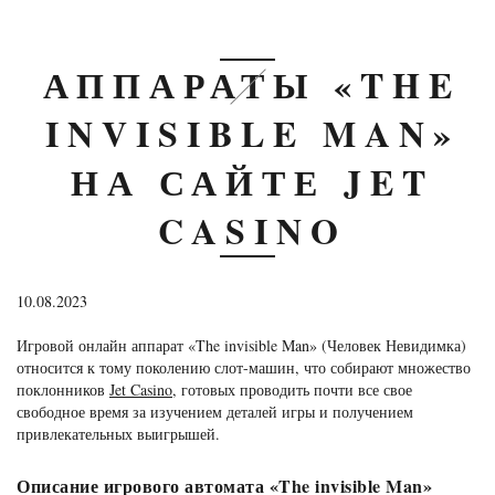
АППАРАТЫ «THE
INVISIBLE MAN»
НА САЙТЕ JET
CASINO
10.08.2023
Игровой онлайн аппарат «The invisible Man» (Человек Невидимка)
относится к тому поколению слот-машин, что собирают множество
поклонников
Jet Casino
, готовых проводить почти все свое
свободное время за изучением деталей игры и получением
привлекательных выигрышей.
Описание игрового автомата «The invisible Man»