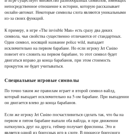
В игре существует множество разнообразных символов, имеющих
непосредственное отношение к истории, которую рассказывает
онлайн-автомат. Некоторые символы слота являются уникальными
из-за своих функций.
К примеру, в игре «The invisible Man» есть сразу два диких
символа, чьи свойства существенно отличаются от стандартных.
Один символ, носящий название police wild, выпадает
исключительно на первом барабане. Но если игроку Jet Casino
повезет его словить на первом барабане, то этот символ будет
двигаться вправо до конца барабанов, при этом стоимость
прокруток не будет учитываться.
Специальные игровые символы
По точно таким же правилам играет и второй символ-вайлд,
который выпадает исключительно на 5-ом барабане. При выпадении
он двигается влево до конца барабанов.
Если же игроку Jet Casino посчастливиться сделать так, что бы на
первом и пятом барабане выпали оба вайлда, и при движении
наткнулись друг на друга, геймер получает фриспины. Это и
является одной из бонусных игр в слоте. В процессе бонусного