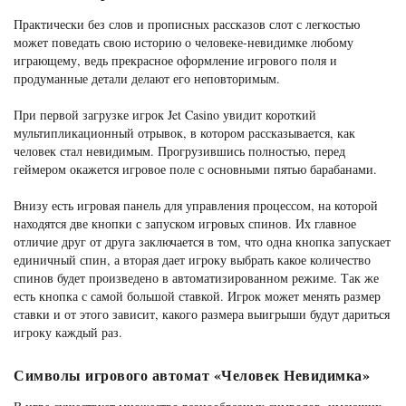
Практически без слов и прописных рассказов слот с легкостью
может поведать свою историю о человеке-невидимке любому
играющему, ведь прекрасное оформление игрового поля и
продуманные детали делают его неповторимым.
При первой загрузке игрок Jet Casino увидит короткий
мультипликационный отрывок, в котором рассказывается, как
человек стал невидимым. Прогрузившись полностью, перед
геймером окажется игровое поле с основными пятью барабанами.
Внизу есть игровая панель для управления процессом, на которой
находятся две кнопки с запуском игровых спинов. Их главное
отличие друг от друга заключается в том, что одна кнопка запускает
единичный спин, а вторая дает игроку выбрать какое количество
спинов будет произведено в автоматизированном режиме. Так же
есть кнопка с самой большой ставкой. Игрок может менять размер
ставки и от этого зависит, какого размера выигрыши будут дариться
игроку каждый раз.
Символы игрового автомат «Человек Невидимка»