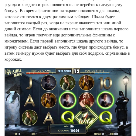
раунда и каждого игрока появится шанс перейти к следующему
бонусу. Во время фриспинов на экране появляется две шкалы,
которые относятся к двум различным вайлдам. Шкала будет
заполнятся каждый раз, когда на экране окажется тот или иной
дикий символ. Если до окончания игры заполнится шкала первого
вайлда, то игрок получит еще дополнительные фриспины с
множителем. Если первой заполнится шкала другого вайлда, то
игроку система даст выбрать место, где будет происходить бонус, а
затем геймеру нужно будет выбрать для себя подарки, спрятанные в
коробках.