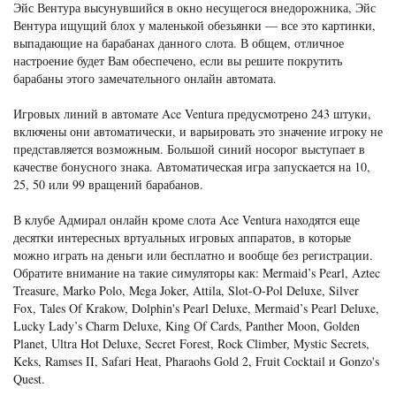
Эйс Вентура высунувшийся в окно несущегося внедорожника, Эйс
Вентура ищущий блох у маленькой обезьянки — все это картинки,
выпадающие на барабанах данного слота. В общем, отличное
настроение будет Вам обеспечено, если вы решите покрутить
барабаны этого замечательного онлайн автомата.
Игровых линий в автомате Ace Ventura предусмотрено 243 штуки,
включены они автоматически, и варьировать это значение игроку не
представляется возможным. Большой синий носорог выступает в
качестве бонусного знака. Автоматическая игра запускается на 10,
25, 50 или 99 вращений барабанов.
В клубе Адмирал онлайн кроме слота Ace Ventura находятся еще
десятки интересных вртуальных игровых аппаратов, в которые
можно играть на деньги или бесплатно и вообще без регистрации.
Обратите внимание на такие симуляторы как: Mermaid’s Pearl, Aztec
Treasure, Marko Polo, Mega Joker, Attila, Slot-O-Pol Deluxe, Silver
Fox, Tales Of Krakow, Dolphin's Pearl Deluxe, Mermaid’s Pearl Deluxe,
Lucky Lady’s Charm Deluxe, King Оf Cards, Panther Moon, Golden
Planet, Ultra Hot Deluxe, Secret Forest, Rock Climber, Mystic Secrets,
Keks, Ramses II, Safari Heat, Pharaohs Gold 2, Fruit Cocktail и Gonzo's
Quest.