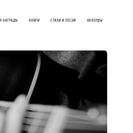
И НАГРАДЫ
КНИГИ
СТИХИ И ПЕСНИ
АККОРДЫ