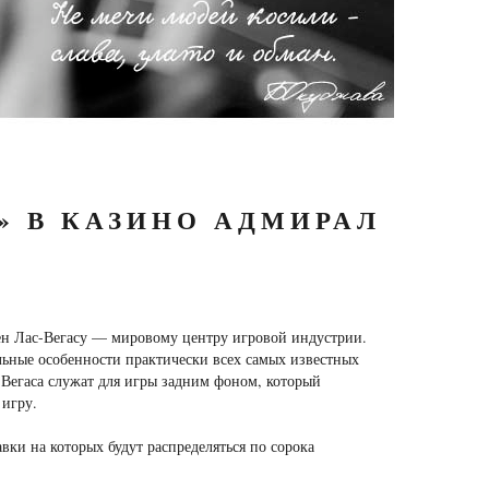
» В КАЗИНО АДМИРАЛ
ен Лас-Вегасу — мировому центру игровой индустрии.
льные особенности практически всех самых известных
-Вегаса служат для игры задним фоном, который
 игру.
вки на которых будут распределяться по сорока