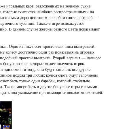
акже игральных карт, разложенных на зеленом сукне
ы, которые считаются наиболее распространенными на
ался самым дорогостоящим на любом слоте, а второй —
арточного туза пик. Также в игре используется
ино. В данном случае жетоны разного цвета показывают
уны». Одно из них несет просто величины выигрышей,
му колесу достаточно один раз показаться на игровых
ь подобный простой выигрыш. Второй вариант — намного
х бонусных игр, которые может получить игрок.
 «дикими», и тогда они будут заменять все другие
спинов подряд три любых колеса слота будут заполнены
жет быть только один барабан, который стабильно
д. Также могут быть и другие бонусные игры с самыми
падать под умножение при помощи символов-множителей.