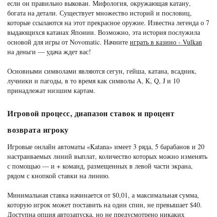
если он правильно выкован. Мифология, окружающая катану,
богата на детали. Существует множество историй и пословиц,
которые ссылаются на этот прекрасное оружие. Известна легенда о 7
выдающихся катанах Японии. Возможно, эта история послужила
основой для игры от Novomatic. Начните
играть в казино - Vulkan
на деньги — удача ждет вас!
Основными символами являются сегун, гейша, катана, всадник,
лучники и пагоды, в то время как символы A, K, Q, J и 10
принадлежат низшим картам.
Игровой процесс, диапазон ставок и процент
возврата игроку
Игровые онлайн автоматы «Katana» имеет 3 ряда, 5 барабанов и 20
настраиваемых линий выплат, количество которых можно изменять
с помощью — и + команд, размещенных в левой части экрана,
рядом с кнопкой ставки на линию.
Минимальная ставка начинается от $0,01, а максимальная сумма,
которую игрок может поставить на один спин, не превышает $40.
Доступна опция автозапуска, но не предусмотрено никаких