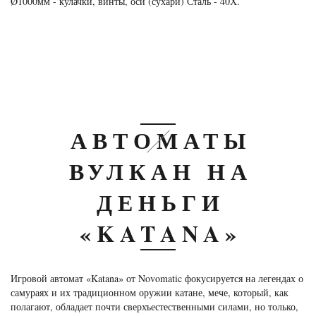
Ø1000мм - кулачки, винты, оси (сухари) Сталь - 40Х.
АВТОМАТЫ
ВУЛКАН НА
ДЕНЬГИ
«KATANA»
Игровой автомат «Katana» от Novomatic фокусируется на легендах о
самураях и их традиционном оружии катане, мече, который, как
полагают, обладает почти сверхъестественными силами, но только,