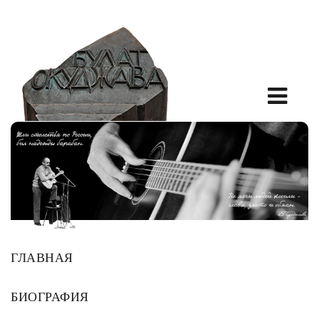
ГЛАВНАЯ
БИОГРАФИЯ