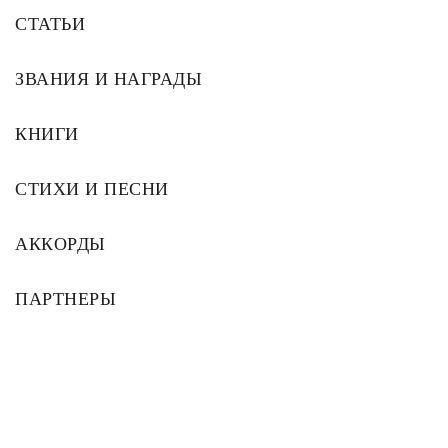
СТАТЬИ
ЗВАНИЯ И НАГРАДЫ
КНИГИ
СТИХИ И ПЕСНИ
АККОРДЫ
ПАРТНЕРЫ