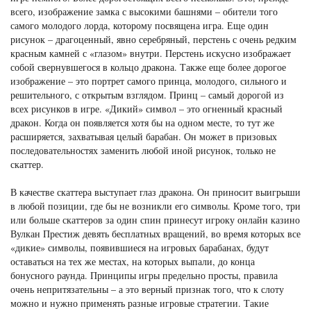
всего, изображение замка с высокими башнями – обители того
самого молодого лорда, которому посвящена игра. Еще один
рисунок – драгоценный, явно серебряный, перстень с очень редким
красным камней с «глазом» внутри. Перстень искусно изображает
собой свернувшегося в кольцо дракона. Также еще более дорогое
изображение – это портрет самого принца, молодого, сильного и
решительного, с открытым взглядом. Принц – самый дорогой из
всех рисунков в игре. «Дикий» символ – это огненный красный
дракон. Когда он появляется хотя бы на одном месте, то тут же
расширяется, захватывая целый барабан. Он может в призовых
последовательностях заменить любой иной рисунок, только не
скаттер.
В качестве скаттера выступает глаз дракона. Он приносит выигрыши
в любой позиции, где бы не возникли его символы. Кроме того, три
или больше скаттеров за один спин принесут игроку онлайн казино
Вулкан Престиж девять бесплатных вращений, во время которых все
«дикие» символы, появившиеся на игровых барабанах, будут
оставаться на тех же местах, на которых выпали, до конца
бонусного раунда. Принципы игры предельно просты, правила
очень непритязательны – а это верный признак того, что к слоту
можно и нужно применять разные игровые стратегии. Такие