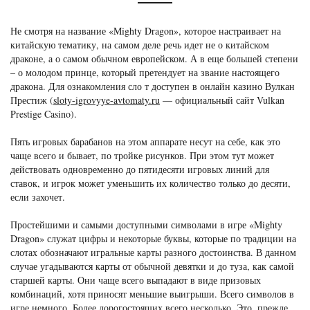
Не смотря на название «Mighty Dragon», которое настраивает на
китайскую тематику, на самом деле речь идет не о китайском
драконе, а о самом обычном европейском. А в еще большей степени
– о молодом принце, который претендует на звание настоящего
дракона. Для ознакомления сло т доступен в онлайн казино Вулкан
Престиж (
sloty-igrovyye-avtomaty.ru
— официальный сайт Vulkan
Prestige Casino).
Пять игровых барабанов на этом аппарате несут на себе, как это
чаще всего и бывает, по тройке рисунков. При этом тут может
действовать одновременно до пятидесяти игровых линий для
ставок, и игрок может уменьшить их количество только до десяти,
если захочет.
Простейшими и самыми доступными символами в игре «Mighty
Dragon» служат цифры и некоторые буквы, которые по традиции на
слотах обозначают игральные карты разного достоинства. В данном
случае угадываются карты от обычной девятки и до туза, как самой
старшей карты. Они чаще всего выпадают в виде призовых
комбинаций, хотя приносят меньшие выигрыши. Всего символов в
игре немного. Более дорогостоящих всего несколько. Это, прежде