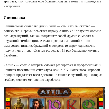
три раза, что позволит еще больше получить монет и приподнять
настроение.
Символика
Специальные символы: дикий знак — сам Аттила, скаттер —
войско его. Первый помогает игроку Азино 777 получить больше
вознаграждений, так как подменяет собой другие символы в
неудачной комбинации. А если в ряд на выплатной линии
выстроится пять изображений с вождем, то игрок однозначно
получит мега-приз. Скаттер разрешает 15 раз бесплатно крутить
барабаны.
«Attila» — слот, с которым сможет разобраться и профессионал, и
новичок посетивший сайт клуба Азино 777. Более того, игровой
процесс предлагает всем достаточно много ситуаций, при которых
гемблер сможет мгновенно заработать.