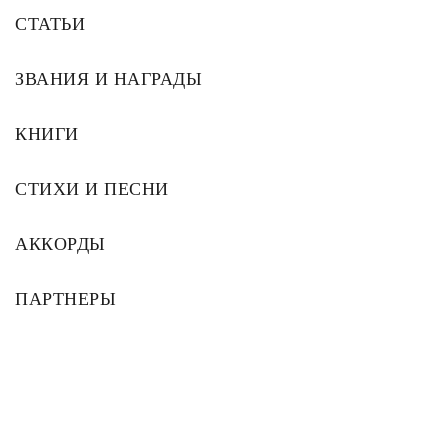
СТАТЬИ
ЗВАНИЯ И НАГРАДЫ
КНИГИ
СТИХИ И ПЕСНИ
АККОРДЫ
ПАРТНЕРЫ