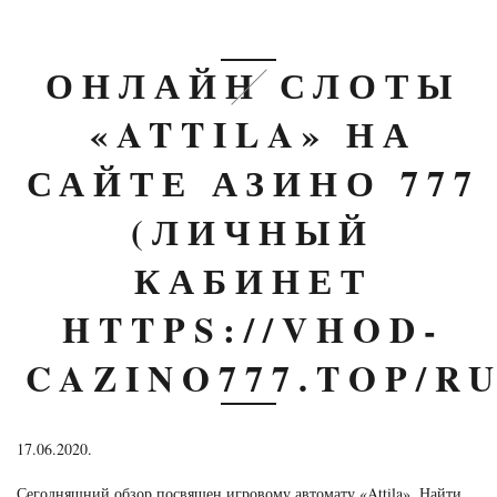
ОНЛАЙН СЛОТЫ
«ATTILA» НА
САЙТЕ АЗИНО 777
(ЛИЧНЫЙ
КАБИНЕТ
HTTPS://VHOD-
CAZINO777.TOP/RU
17.06.2020.
Сегодняшний обзор посвящен игровому автомату «Attila». Найти