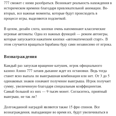
777 сможет с ними разобраться. Возникает реальность нахождения в
историческом времени благодаря привлекательной анимации. Во-
вторых, все важные моменты, которые будут происходить в
процессе игры, выделяются подсветкой.
В целом, дизайн слота, кнопки очень напоминают классические
игровые автоматы. Одна из важных функций — режим автоигры,
которые запускается нажатием кнопки «автоматический старт». В
этом случается вращаться барабаны буду сами независимо от игрока.
Вознаграждения
Каждый раз запуская вращение катушек, игрок официального
казино Азино 777 затаив дыхание ждет их остановки. Ведь тогда
станет ясно выпала ли выигрышная комбинация или нет. От 3 до 5
одинаковых знаков означают получение выигрыша. Игрок получает
сумму, увеличенную благодаря специальным коэффициентам.
Самый большой из них — 9 тысяч монет. Согласитесь, приятный
выигрыш, не так ли?
Долгожданной наградой являются также 15 фри спинов. Все
вознаграждения, выпадающие во время их, будут увеличиваться в