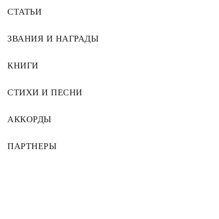
СТАТЬИ
ЗВАНИЯ И НАГРАДЫ
КНИГИ
СТИХИ И ПЕСНИ
АККОРДЫ
ПАРТНЕРЫ