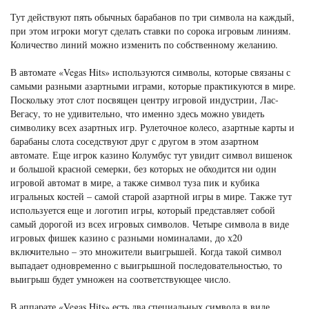
Тут действуют пять обычных барабанов по три символа на каждый,
при этом игроки могут сделать ставки по сорока игровым линиям.
Количество линий можно изменить по собственному желанию.
В автомате «Vegas Hits» используются символы, которые связаны с
самыми разными азартными играми, которые практикуются в мире.
Поскольку этот слот посвящен центру игровой индустрии, Лас-
Вегасу, то не удивительно, что именно здесь можно увидеть
символику всех азартных игр. Рулеточное колесо, азартные карты и
барабаны слота соседствуют друг с другом в этом азартном
автомате. Еще игрок казино Колумбус тут увидит символ вишенок
и большой красной семерки, без которых не обходится ни один
игровой автомат в мире, а также символ туза пик и кубика
игральных костей – самой старой азартной игры в мире. Также тут
используется еще и логотип игры, который представляет собой
самый дорогой из всех игровых символов. Четыре символа в виде
игровых фишек казино с разными номиналами, до х20
включительно – это множители выигрышей. Когда такой символ
выпадает одновременно с выигрышной последовательностью, то
выигрыш будет умножен на соответствующее число.
В аппарате «Vegas Hits» есть два специальных символа в виде