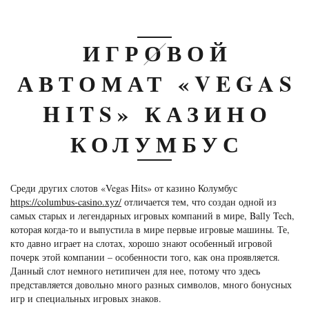
ИГРОВОЙ
АВТОМАТ «VEGAS
HITS» КАЗИНО
КОЛУМБУС
Среди других слотов «Vegas Hits» от казино Колумбус
https://columbus-casino.xyz/
отличается тем, что создан одной из
самых старых и легендарных игровых компаний в мире, Bally Tech,
которая когда-то и выпустила в мире первые игровые машины. Те,
кто давно играет на слотах, хорошо знают особенный игровой
почерк этой компании – особенности того, как она проявляется.
Данный слот немного нетипичен для нее, потому что здесь
представляется довольно много разных символов, много бонусных
игр и специальных игровых знаков.