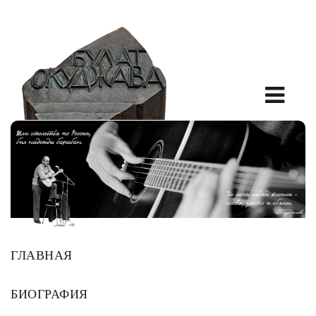
ГЛАВНАЯ
БИОГРАФИЯ