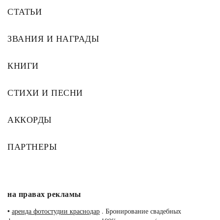
СТАТЬИ
ЗВАНИЯ И НАГРАДЫ
КНИГИ
СТИХИ И ПЕСНИ
АККОРДЫ
ПАРТНЕРЫ
на правах рекламы
•
аренда фотостудии краснодар
. Бронирование свадебных