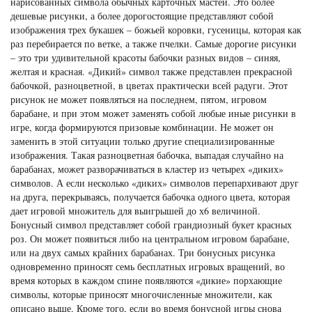
нарисованных символа обычных карточных мастей. Это более
дешевые рисунки, а более дорогостоящие представляют собой
изображения трех букашек – божьей коровки, гусеницы, которая как
раз перебирается по ветке, а также пчелки. Самые дорогие рисунки
– это три удивительной красоты бабочки разных видов – синяя,
желтая и красная. «Дикий» символ также представлен прекрасной
бабочкой, разноцветной, в цветах практически всей радуги. Этот
рисунок не может появляться на последнем, пятом, игровом
барабане, и при этом может заменять собой любые иные рисунки в
игре, когда формируются призовые комбинации. Не может он
заменить в этой ситуации только другие специализированные
изображения. Такая разноцветная бабочка, выпадая случайно на
барабанах, может разворачиваться в кластер из четырех «диких»
символов. А если несколько «диких» символов перепархивают друг
на друга, перекрываясь, получается бабочка одного цвета, которая
дает игровой множитель для выигрышей до х6 величиной.
Бонусный символ представляет собой грандиозный букет красных
роз. Он может появиться либо на центральном игровом барабане,
или на двух самых крайних барабанах. Три бонусных рисунка
одновременно приносят семь бесплатных игровых вращений, во
время которых в каждом спине появляются «дикие» порхающие
символы, которые приносят многочисленные множители, как
описано выше. Кроме того, если во время бонусной игры снова