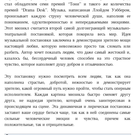
стал обладателем семи премий “Тони” и такого же количества
премий “Drama Desk”. Музыка, написанная Ллойдом Уэббером,
пронизывает каждую струну человеческой души, наполняя ее
пониманием, одухотворенностью и непередаваемыми эмоциями.
Этот мюзикл считается второй самой долгоиграющей музыкально-
театральной постановкой, которая покорила весь мир. Идея
музыкальной постановки заключена в демонстрации зрителю мощи
настоящей любви, которую невозможно просто так сломать или
разбить. Автор хочет показать людям, что даже самый жестокий и,
казалось бы, бессердечный человек способен на это страстное
чувство, которое наполняет душу добром и отзывчивостью.
Эту постановку нужно посмотреть всем людям, так как она
наполнена страстью, добротой, нежностью и демонстрирует
зрителю, какой огромный путь нужно пройти, чтобы стать оперным
исполнителем. Каждая картина мюзикла быстро сменяет другу
друга, не надоедая зрителю, который очень заинтересован в
происходящем на сцене. Эта динамичная и лирическая постановка
заставит ваше сердце биться чаще, так как в ней соединены самые
сильные человеческие эмоции и чувства, причем как
положительные, так и отрицательные.